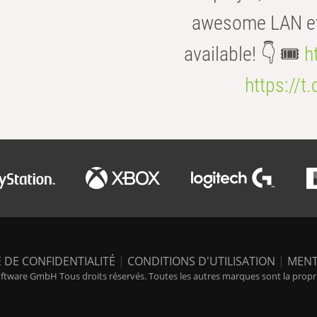
awesome LAN even
available! 👇 🎟️
h
https://t
 DE CONFIDENTIALITÉ
|
CONDITIONS D'UTILISATION
|
MENT
tware GmbH Tous droits réservés. Toutes les autres marques sont la propriét