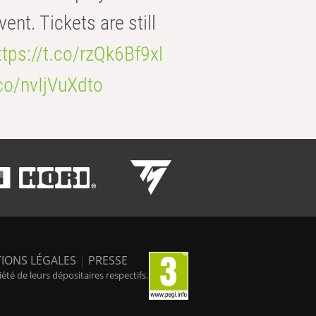
t. Tickets are still
ttps://t.co/rzQk6Bf9xl
.co/nvIjVuXdto
IONS LÉGALES
|
PRESSE
é de leurs dépositaires respectifs.