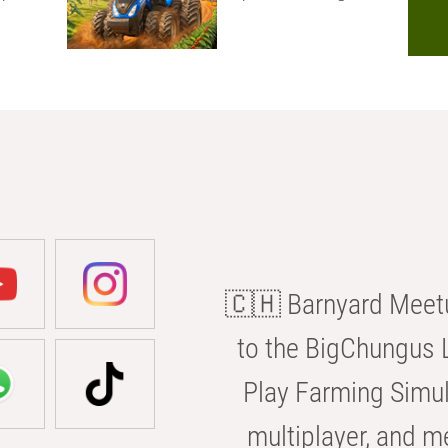
🇨🇭 Barnyard Meetu
to the BigChungus L
Play Farming Simul
multiplayer, and m