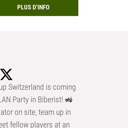
PLUS D’INFO
p Switzerland is coming
AN Party in Biberist! 🚜
ator on site, team up in
eet fellow players at an