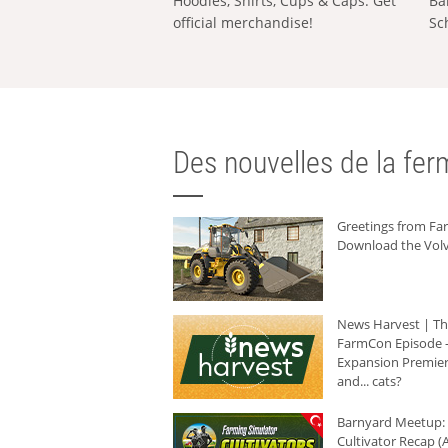
Hoodies, Shirts, Cups & Caps: Get
Ba
official merchandise!
Sc
Des nouvelles de la ferm
Greetings from F
Download the Volv
News Harvest | T
FarmCon Episode -
Expansion Premier
and... cats?
Barnyard Meetup:
Cultivator Recap (A