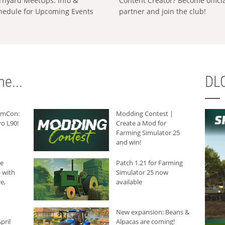
rnyard MeetUps: Info &
Content Creator? Become offici
hedule for Upcoming Events
partner and join the club!
e...
DLC
armCon:
Modding Contest |
o L90!
Create a Mod for
Farming Simulator 25
and win!
he
Patch 1.21 for Farming
 with
Simulator 25 now
e,
available
New expansion: Beans &
pril
Alpacas are coming!