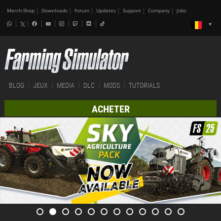
Merch-Shop
Downloads
Forum
Updates
Support
Company
Jobs
BLOG
JEUX
MEDIA
DLC
MODS
TUTORIALS
ACHETER