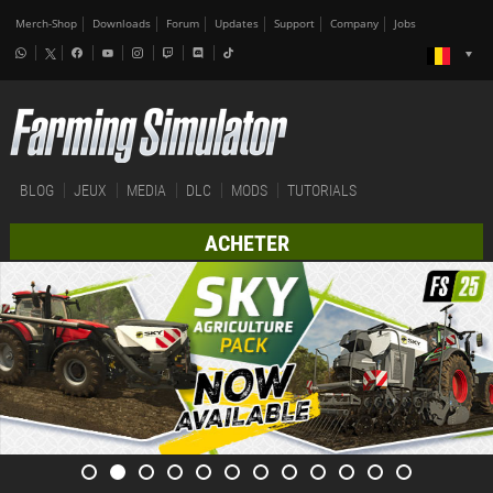
Merch-Shop
Downloads
Forum
Updates
Support
Company
Jobs
BLOG
JEUX
MEDIA
DLC
MODS
TUTORIALS
ACHETER