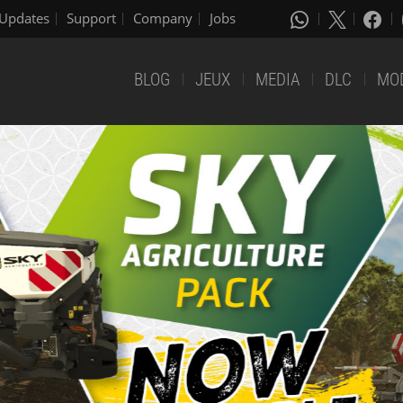
Updates
Support
Company
Jobs
BLOG
JEUX
MEDIA
DLC
MO