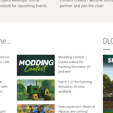
rnyard MeetUps: Info &
Content Creator? Become offici
hedule for Upcoming Events
partner and join the club!
e...
DLC
armCon:
Modding Contest |
o L90!
Create a Mod for
Farming Simulator 25
and win!
he
Patch 1.21 for Farming
 with
Simulator 25 now
e,
available
New expansion: Beans &
pril
Alpacas are coming!