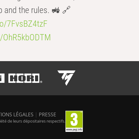
b and the rules. 🚜 🔗
.co/7FvsBZ4tzF
.co/OhR5kbODTM
IONS LÉGALES
|
PRESSE
é de leurs dépositaires respectifs.