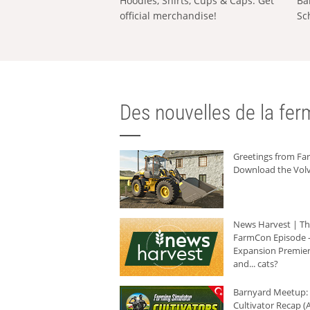
Hoodies, Shirts, Cups & Caps: Get
Ba
official merchandise!
Sc
Des nouvelles de la ferm
Greetings from F
Download the Volv
News Harvest | T
FarmCon Episode -
Expansion Premier
and... cats?
Barnyard Meetup:
Cultivator Recap (A