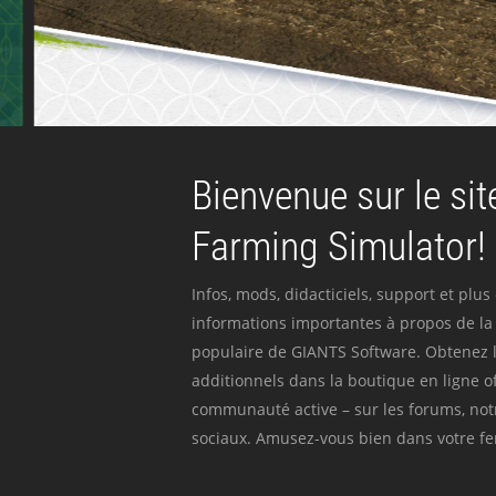
Bienvenue sur le site
Farming Simulator!
Infos, mods, didacticiels, support et plus
informations importantes à propos de la 
populaire de GIANTS Software. Obtenez l
additionnels dans la boutique en ligne off
communauté active – sur les forums, not
sociaux. Amusez-vous bien dans votre fer