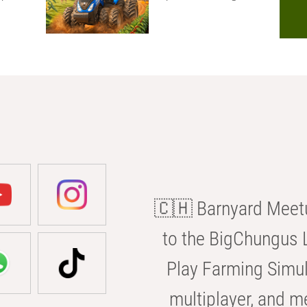
🇨🇭 Barnyard Meetu
to the BigChungus L
Play Farming Simul
multiplayer, and m