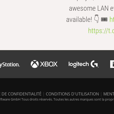
awesome LAN even
available! 👇 🎟️
h
https://t
 DE CONFIDENTIALITÉ
|
CONDITIONS D'UTILISATION
|
MENT
tware GmbH Tous droits réservés. Toutes les autres marques sont la propriét