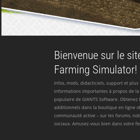
Bienvenue sur le site
Farming Simulator!
Infos, mods, didacticiels, support et plus
informations importantes à propos de la 
populaire de GIANTS Software. Obtenez l
additionnels dans la boutique en ligne off
communauté active – sur les forums, not
sociaux. Amusez-vous bien dans votre fer