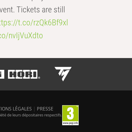
t. Tickets are still
ttps://t.co/rzQk6Bf9xl
.co/nvIjVuXdto
IONS LÉGALES
|
PRESSE
é de leurs dépositaires respectifs.