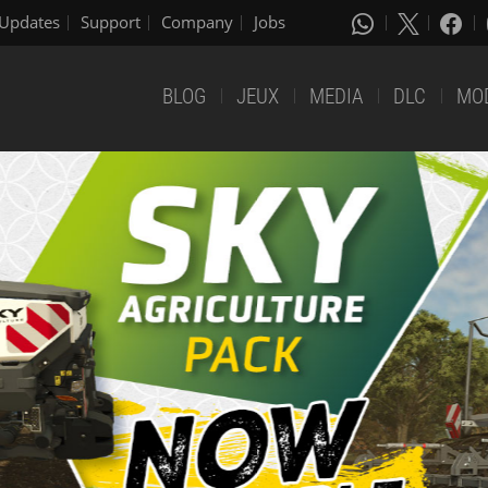
Updates
Support
Company
Jobs
BLOG
JEUX
MEDIA
DLC
MO