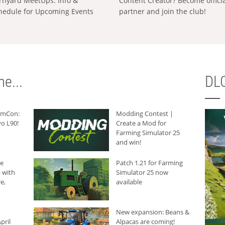
rnyard MeetUps: Info &
Content Creator? Become offici
hedule for Upcoming Events
partner and join the club!
e...
DLC
armCon:
Modding Contest |
o L90!
Create a Mod for
Farming Simulator 25
and win!
he
Patch 1.21 for Farming
 with
Simulator 25 now
e,
available
New expansion: Beans &
pril
Alpacas are coming!