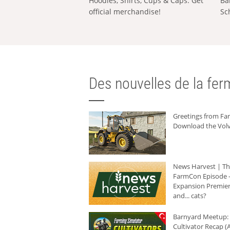
Hoodies, Shirts, Cups & Caps: Get
Ba
official merchandise!
Sc
Des nouvelles de la ferm
Greetings from F
Download the Volv
News Harvest | T
FarmCon Episode -
Expansion Premier
and... cats?
Barnyard Meetup:
Cultivator Recap (A