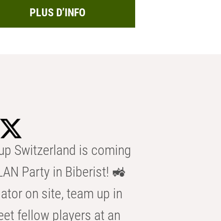
PLUS D’INFO
p Switzerland is coming
AN Party in Biberist! 🚜
ator on site, team up in
eet fellow players at an