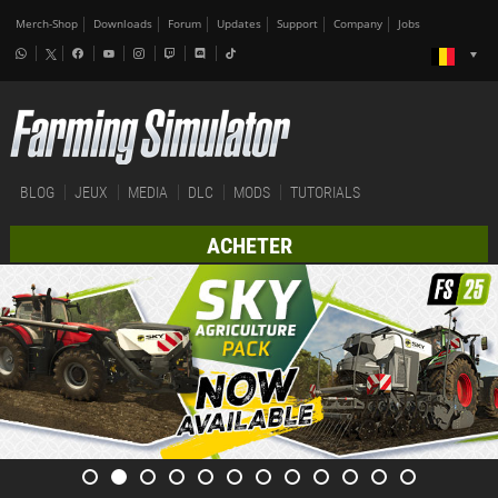
Merch-Shop
Downloads
Forum
Updates
Support
Company
Jobs
BLOG
JEUX
MEDIA
DLC
MODS
TUTORIALS
ACHETER