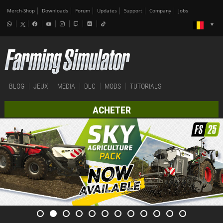
Merch-Shop
Downloads
Forum
Updates
Support
Company
Jobs
BLOG
JEUX
MEDIA
DLC
MODS
TUTORIALS
ACHETER