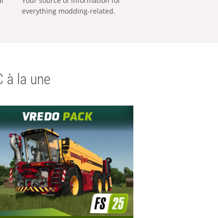
al
Your source of information for
everything modding-related.
 à la une