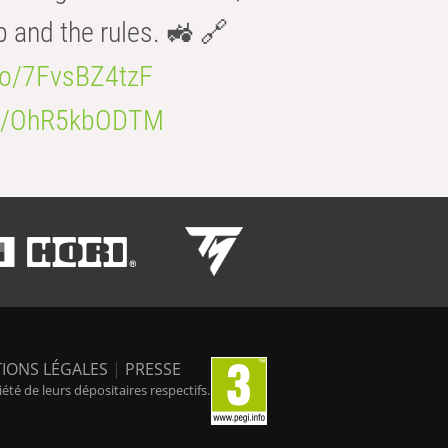
b and the rules. 🚜 🔗
.co/7FvsBZ4tzF
.co/OhR5kbODTM
IONS LÉGALES
|
PRESSE
é de leurs dépositaires respectifs.