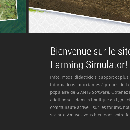
Bienvenue sur le site
Farming Simulator!
Infos, mods, didacticiels, support et plus
informations importantes à propos de la 
populaire de GIANTS Software. Obtenez l
additionnels dans la boutique en ligne off
communauté active – sur les forums, not
sociaux. Amusez-vous bien dans votre fer