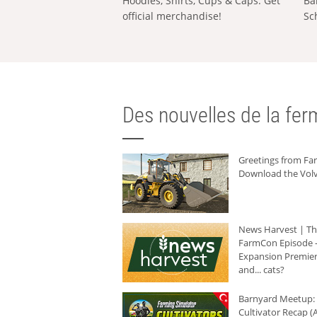
Hoodies, Shirts, Cups & Caps: Get
Ba
official merchandise!
Sc
Des nouvelles de la ferm
Greetings from F
Download the Volv
News Harvest | T
FarmCon Episode -
Expansion Premier
and... cats?
Barnyard Meetup:
Cultivator Recap (A