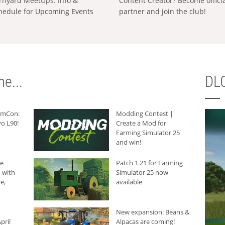
rnyard MeetUps: Info &
Content Creator? Become offici
hedule for Upcoming Events
partner and join the club!
e...
DLC
armCon:
Modding Contest |
o L90!
Create a Mod for
Farming Simulator 25
and win!
he
Patch 1.21 for Farming
 with
Simulator 25 now
e,
available
New expansion: Beans &
pril
Alpacas are coming!