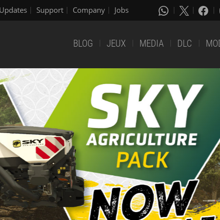
Updates
Support
Company
Jobs
BLOG
JEUX
MEDIA
DLC
MO