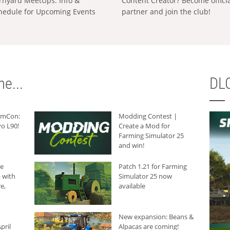
rnyard MeetUps: Info &
Content Creator? Become offici
hedule for Upcoming Events
partner and join the club!
e...
DLC
armCon:
Modding Contest |
o L90!
Create a Mod for
Farming Simulator 25
and win!
he
Patch 1.21 for Farming
 with
Simulator 25 now
e,
available
New expansion: Beans &
pril
Alpacas are coming!