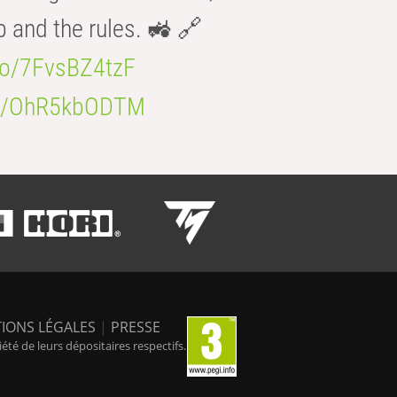
b and the rules. 🚜 🔗
.co/7FvsBZ4tzF
.co/OhR5kbODTM
IONS LÉGALES
|
PRESSE
é de leurs dépositaires respectifs.