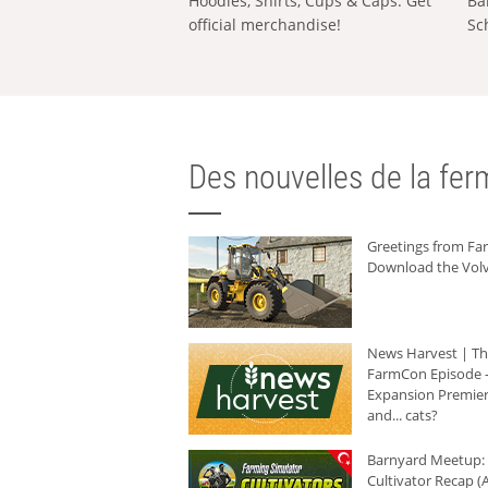
Hoodies, Shirts, Cups & Caps: Get
Ba
official merchandise!
Sc
Des nouvelles de la ferm
Greetings from F
Download the Volv
News Harvest | T
FarmCon Episode -
Expansion Premier
and... cats?
Barnyard Meetup:
Cultivator Recap (A