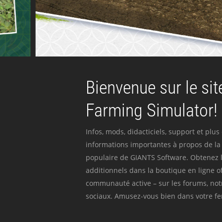
Bienvenue sur le site
Farming Simulator!
Infos, mods, didacticiels, support et plus
informations importantes à propos de la 
populaire de GIANTS Software. Obtenez l
additionnels dans la boutique en ligne off
communauté active – sur les forums, not
sociaux. Amusez-vous bien dans votre fer