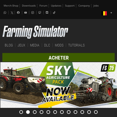
Merch-Shop
Downloads
Forum
Updates
Support
Company
Jobs
BLOG
JEUX
MEDIA
DLC
MODS
TUTORIALS
ACHETER