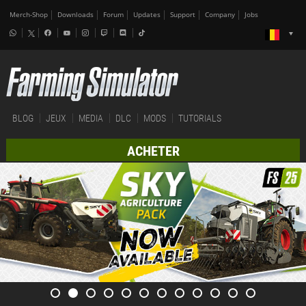
Merch-Shop
Downloads
Forum
Updates
Support
Company
Jobs
BLOG
JEUX
MEDIA
DLC
MODS
TUTORIALS
ACHETER