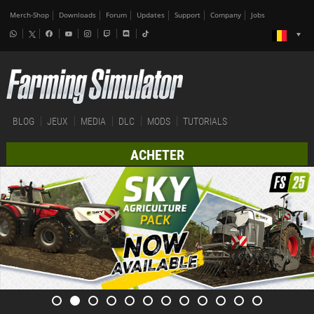
Merch-Shop
Downloads
Forum
Updates
Support
Company
Jobs
BLOG
JEUX
MEDIA
DLC
MODS
TUTORIALS
ACHETER