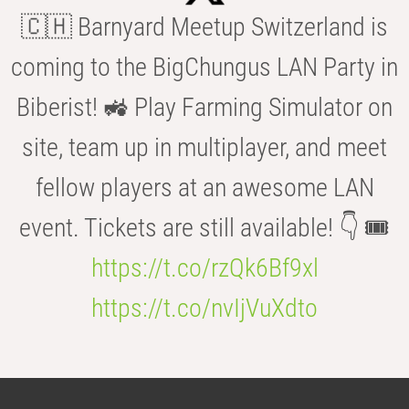
🇨🇭 Barnyard Meetup Switzerland is
coming to the BigChungus LAN Party in
Biberist! 🚜 Play Farming Simulator on
site, team up in multiplayer, and meet
fellow players at an awesome LAN
event. Tickets are still available! 👇 🎟️
https://t.co/rzQk6Bf9xl
https://t.co/nvIjVuXdto