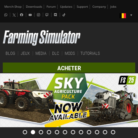
Merch-Shop
Downloads
Forum
Updates
Support
Company
Jobs
BLOG
JEUX
MEDIA
DLC
MODS
TUTORIALS
ACHETER