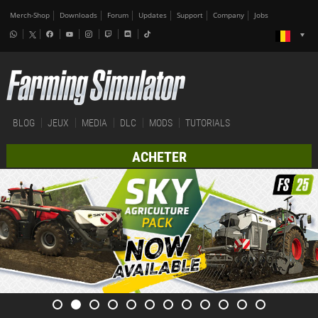
Merch-Shop
Downloads
Forum
Updates
Support
Company
Jobs
BLOG
JEUX
MEDIA
DLC
MODS
TUTORIALS
ACHETER