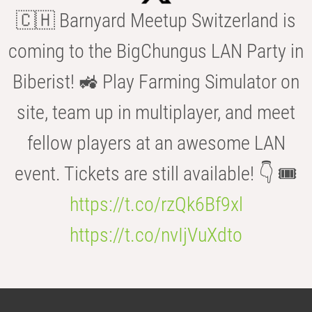
🇨🇭 Barnyard Meetup Switzerland is
coming to the BigChungus LAN Party in
Biberist! 🚜 Play Farming Simulator on
site, team up in multiplayer, and meet
fellow players at an awesome LAN
event. Tickets are still available! 👇 🎟️
https://t.co/rzQk6Bf9xl
https://t.co/nvIjVuXdto