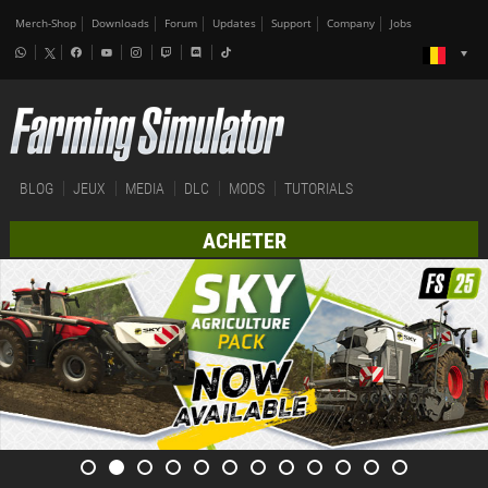
Merch-Shop
Downloads
Forum
Updates
Support
Company
Jobs
BLOG
JEUX
MEDIA
DLC
MODS
TUTORIALS
ACHETER