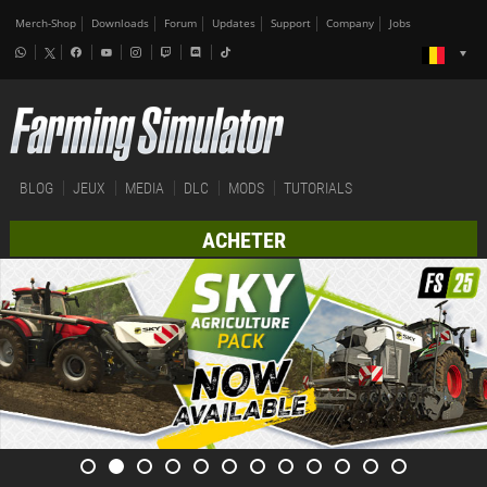
Merch-Shop
Downloads
Forum
Updates
Support
Company
Jobs
BLOG
JEUX
MEDIA
DLC
MODS
TUTORIALS
ACHETER