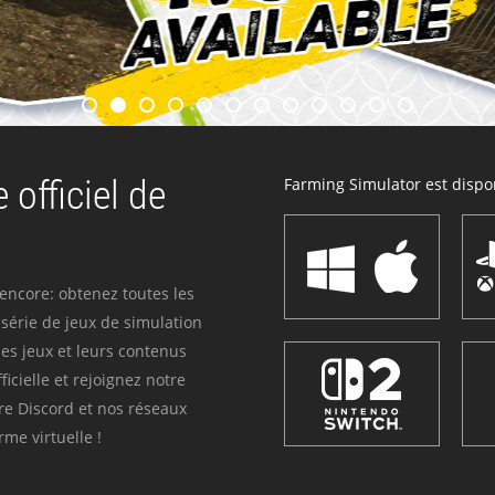
 officiel de
Farming Simulator est dispon
 encore: obtenez toutes les
série de jeux de simulation
es jeux et leurs contenus
icielle et rejoignez notre
re Discord et nos réseaux
me virtuelle !