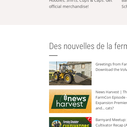
Hoodies, Shirts, Cups & Caps: Get
Ba
official merchandise!
Sc
Des nouvelles de la ferm
Greetings from F
Download the Volv
News Harvest | T
FarmCon Episode -
Expansion Premier
and... cats?
Barnyard Meetup:
Cultivator Recap (A