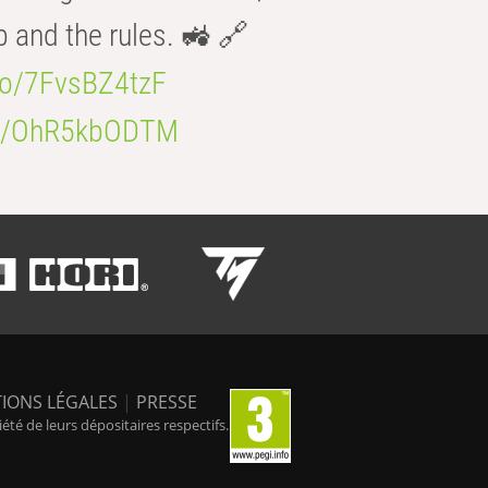
b and the rules. 🚜 🔗
.co/7FvsBZ4tzF
.co/OhR5kbODTM
IONS LÉGALES
|
PRESSE
é de leurs dépositaires respectifs.