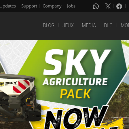
Updates
Support
Company
Jobs
BLOG
JEUX
MEDIA
DLC
MO