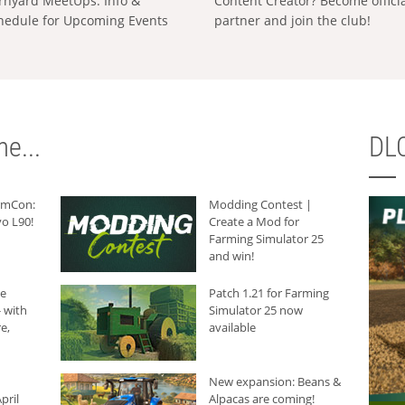
rnyard MeetUps: Info &
Content Creator? Become offici
hedule for Upcoming Events
partner and join the club!
e...
DLC
armCon:
Modding Contest |
o L90!
Create a Mod for
Farming Simulator 25
and win!
he
Patch 1.21 for Farming
 with
Simulator 25 now
e,
available
New expansion: Beans &
pril
Alpacas are coming!