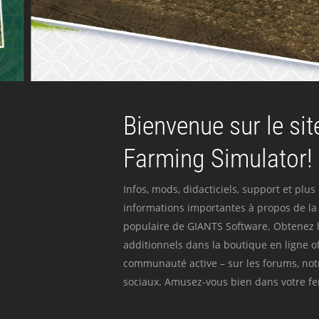
Bienvenue sur le site
Farming Simulator!
Infos, mods, didacticiels, support et plus
informations importantes à propos de la 
populaire de GIANTS Software. Obtenez l
additionnels dans la boutique en ligne off
communauté active – sur les forums, not
sociaux. Amusez-vous bien dans votre fer