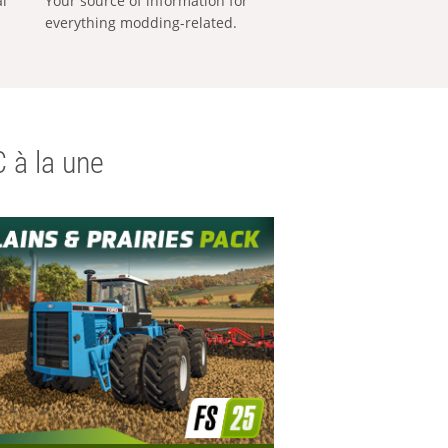
al
Your source of information for
everything modding-related.
 à la une