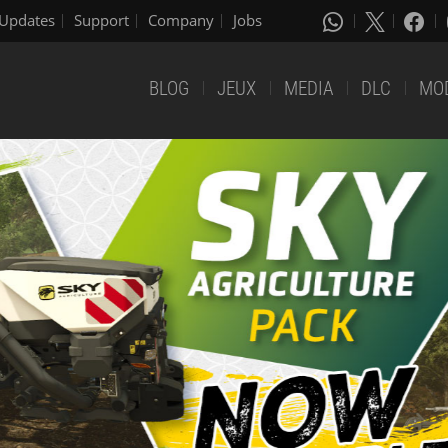
Updates
Support
Company
Jobs
BLOG
JEUX
MEDIA
DLC
MO