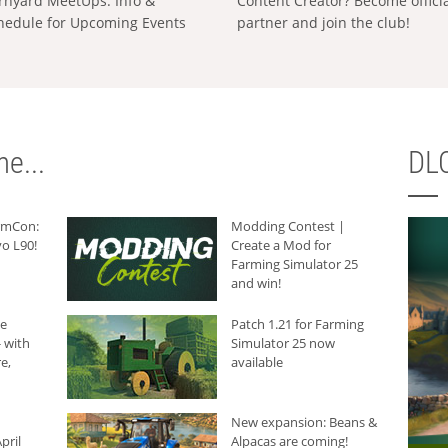
rnyard MeetUps: Info &
Content Creator? Become offici
hedule for Upcoming Events
partner and join the club!
e...
DLC
armCon:
Modding Contest |
o L90!
Create a Mod for
Farming Simulator 25
and win!
he
Patch 1.21 for Farming
 with
Simulator 25 now
e,
available
New expansion: Beans &
pril
Alpacas are coming!