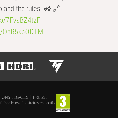
b and the rules. 🚜 🔗
.co/7FvsBZ4tzF
.co/OhR5kbODTM
IONS LÉGALES
|
PRESSE
é de leurs dépositaires respectifs.