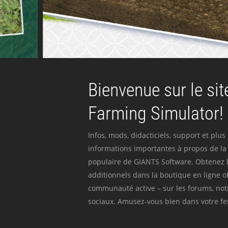
Bienvenue sur le site
Farming Simulator!
Infos, mods, didacticiels, support et plus
informations importantes à propos de la 
populaire de GIANTS Software. Obtenez l
additionnels dans la boutique en ligne off
communauté active – sur les forums, not
sociaux. Amusez-vous bien dans votre fer