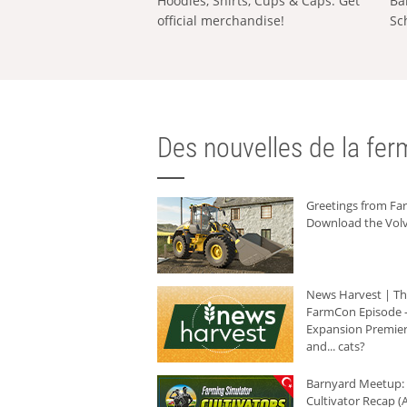
Hoodies, Shirts, Cups & Caps: Get
Ba
official merchandise!
Sc
Des nouvelles de la ferm
Greetings from F
Download the Volv
News Harvest | T
FarmCon Episode -
Expansion Premier
and... cats?
Barnyard Meetup:
Cultivator Recap (A