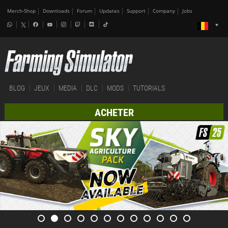
Merch-Shop
Downloads
Forum
Updates
Support
Company
Jobs
BLOG
JEUX
MEDIA
DLC
MODS
TUTORIALS
ACHETER