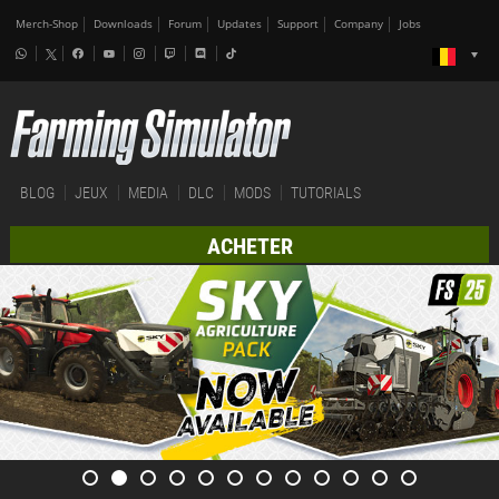
Merch-Shop
Downloads
Forum
Updates
Support
Company
Jobs
BLOG
JEUX
MEDIA
DLC
MODS
TUTORIALS
ACHETER