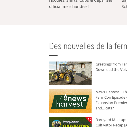
Hoodies, Shirts, Cups & Caps: Get
Ba
official merchandise!
Sc
Des nouvelles de la ferm
Greetings from F
Download the Volv
News Harvest | T
FarmCon Episode -
Expansion Premier
and... cats?
Barnyard Meetup:
Cultivator Recap (A