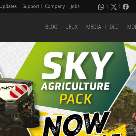
Updates
Support
Company
Jobs
BLOG
JEUX
MEDIA
DLC
MO