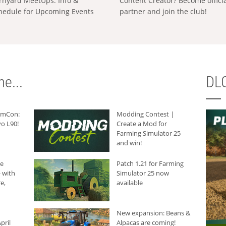
rnyard MeetUps: Info &
Content Creator? Become offici
hedule for Upcoming Events
partner and join the club!
e...
DLC
armCon:
Modding Contest |
o L90!
Create a Mod for
Farming Simulator 25
and win!
he
Patch 1.21 for Farming
 with
Simulator 25 now
e,
available
New expansion: Beans &
pril
Alpacas are coming!