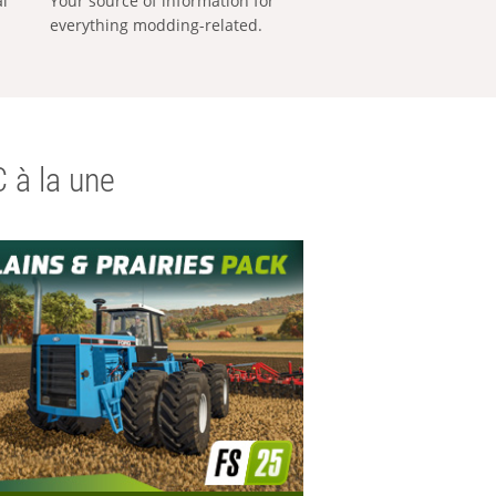
al
Your source of information for
everything modding-related.
 à la une