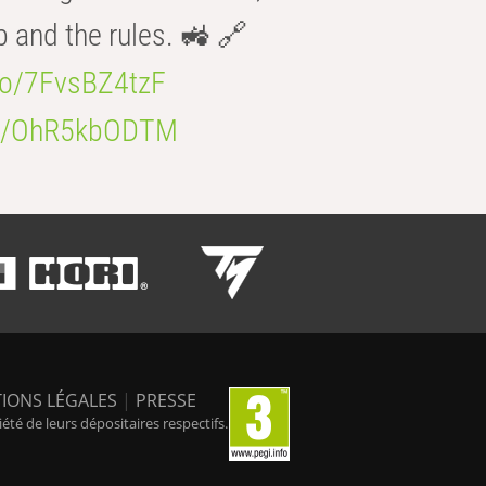
b and the rules. 🚜 🔗
.co/7FvsBZ4tzF
.co/OhR5kbODTM
IONS LÉGALES
|
PRESSE
é de leurs dépositaires respectifs.