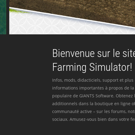
Bienvenue sur le site
Farming Simulator!
Infos, mods, didacticiels, support et plus
informations importantes à propos de la 
populaire de GIANTS Software. Obtenez l
additionnels dans la boutique en ligne off
communauté active – sur les forums, not
sociaux. Amusez-vous bien dans votre fer