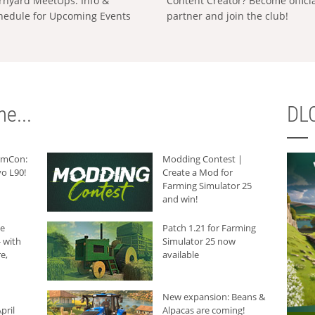
rnyard MeetUps: Info &
Content Creator? Become offici
hedule for Upcoming Events
partner and join the club!
e...
DLC
armCon:
Modding Contest |
o L90!
Create a Mod for
Farming Simulator 25
and win!
he
Patch 1.21 for Farming
 with
Simulator 25 now
e,
available
New expansion: Beans &
pril
Alpacas are coming!