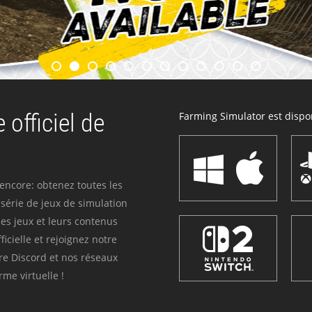
 officiel de
Farming Simulator est dispon
 encore: obtenez toutes les
série de jeux de simulation
es jeux et leurs contenus
icielle et rejoignez notre
re Discord et nos réseaux
me virtuelle !