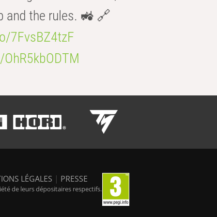
b and the rules. 🚜 🔗
.co/7FvsBZ4tzF
.co/OhR5kbODTM
IONS LÉGALES
|
PRESSE
é de leurs dépositaires respectifs.