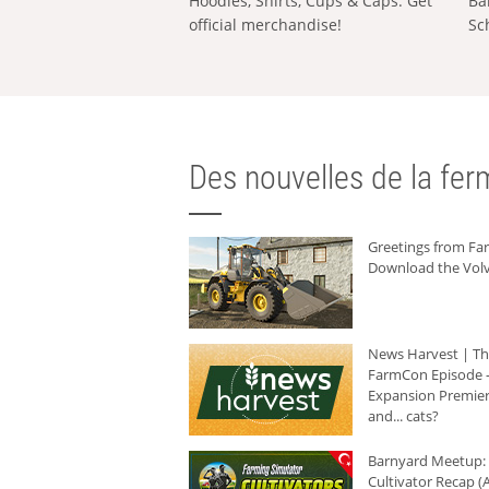
Hoodies, Shirts, Cups & Caps: Get
Ba
official merchandise!
Sc
Des nouvelles de la ferm
Greetings from F
Download the Volv
News Harvest | T
FarmCon Episode -
Expansion Premier
and... cats?
Barnyard Meetup:
Cultivator Recap (A