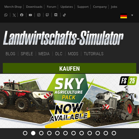
Merch-Shop
Downloads
Forum
Updates
Support
Company
Jobs
BLOG
SPIELE
MEDIA
DLC
MODS
TUTORIALS
KAUFEN