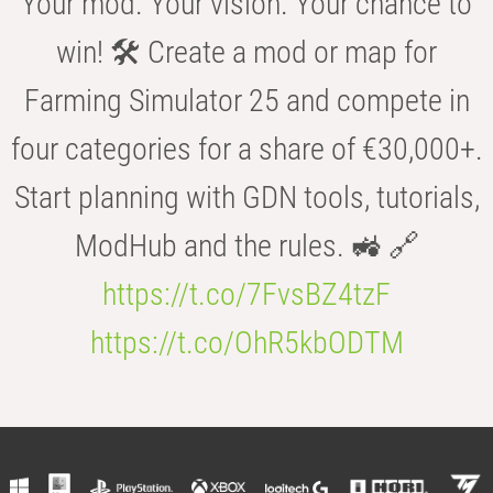
Your mod. Your vision. Your chance to
win! 🛠️ Create a mod or map for
Farming Simulator 25 and compete in
four categories for a share of €30,000+.
Start planning with GDN tools, tutorials,
ModHub and the rules. 🚜 🔗
https://t.co/7FvsBZ4tzF
https://t.co/OhR5kbODTM