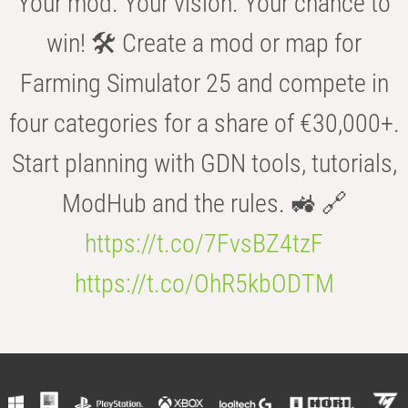
Your mod. Your vision. Your chance to
win! 🛠️ Create a mod or map for
Farming Simulator 25 and compete in
four categories for a share of €30,000+.
Start planning with GDN tools, tutorials,
ModHub and the rules. 🚜 🔗
https://t.co/7FvsBZ4tzF
https://t.co/OhR5kbODTM