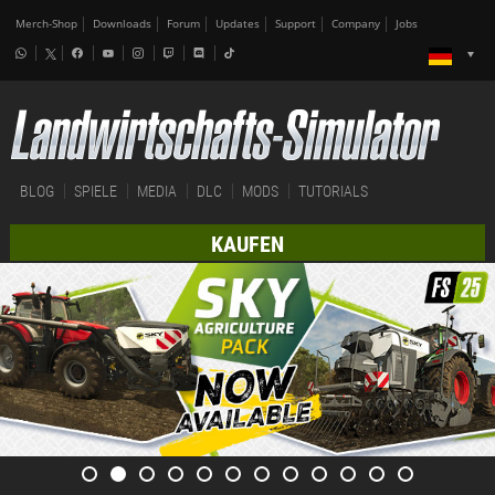
Merch-Shop
Downloads
Forum
Updates
Support
Company
Jobs
BLOG
SPIELE
MEDIA
DLC
MODS
TUTORIALS
KAUFEN