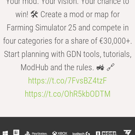
Your mod. Your vision. Your chance to
win! 🛠️ Create a mod or map for
Farming Simulator 25 and compete in
four categories for a share of €30,000+.
Start planning with GDN tools, tutorials,
ModHub and the rules. 🚜 🔗
https://t.co/7FvsBZ4tzF
https://t.co/OhR5kbODTM