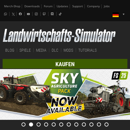
Merch-Shop
Downloads
Forum
Updates
Support
Company
Jobs
BLOG
SPIELE
MEDIA
DLC
MODS
TUTORIALS
KAUFEN