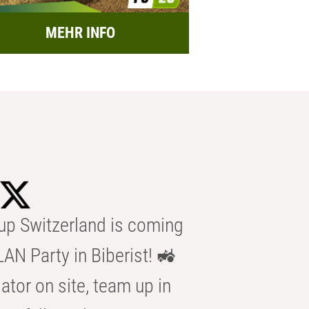
MEHR INFO
p Switzerland is coming
AN Party in Biberist! 🚜
ator on site, team up in