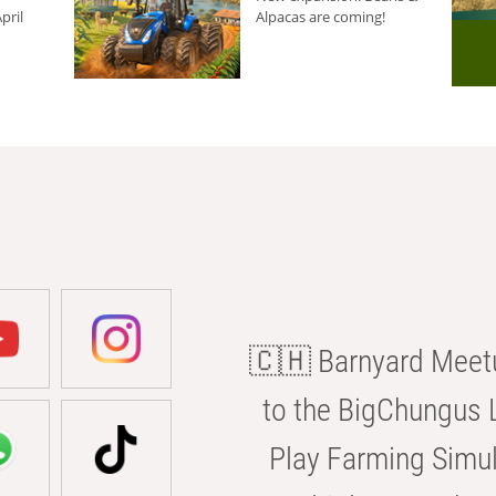
pril
Alpacas are coming!
🇨🇭 Barnyard Meetu
to the BigChungus L
Play Farming Simul