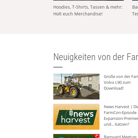
Hoodies, T-Shirts, Tassen & mehr:
Ba
Holt euch Merchandise!
Te
Neuigkeiten von der Far
Grüße von der Fa
Volvo L90 zum
Download!
News Harvest | Di
FarmCon-Episode -
Expansion-Premie
und... Katzen?
Barnyard Meetup: