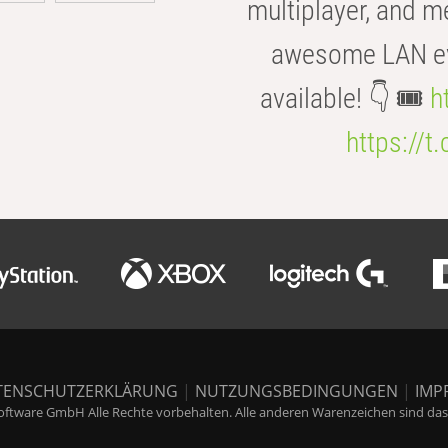
multiplayer, and m
awesome LAN even
available! 👇 🎟️
h
https://t
TENSCHUTZERKLÄRUNG
|
NUTZUNGSBEDINGUNGEN
|
IMP
ftware GmbH Alle Rechte vorbehalten. Alle anderen Warenzeichen sind das E