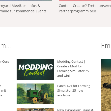
rnyard MeetUps: Infos &
Content Creator? Tretet unser
rmine für kommende Events
Partnerprogramm bei!
m...
Em
rmCon:
Modding Contest |
Create a Mod for
Farming Simulator 25
and win!
e
Patch 1.21 for Farming
 mit
Simulator 25 now
re
available
New expansion: Beans &