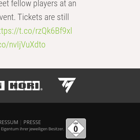
eet fellow players at an
t. Tickets are still
ttps://t.co/rzQk6Bf9xl
.co/nvIjVuXdto
RESSUM
|
PRESSE
igentum ihrer jeweiligen Besitzer.