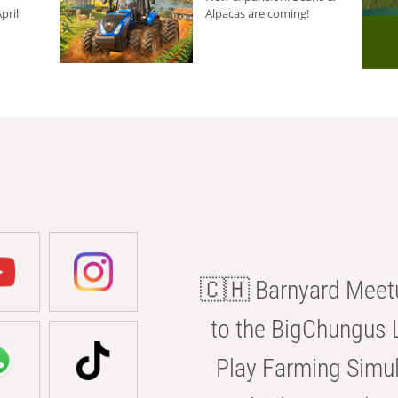
pril
Alpacas are coming!
🇨🇭 Barnyard Meetu
to the BigChungus L
Play Farming Simul