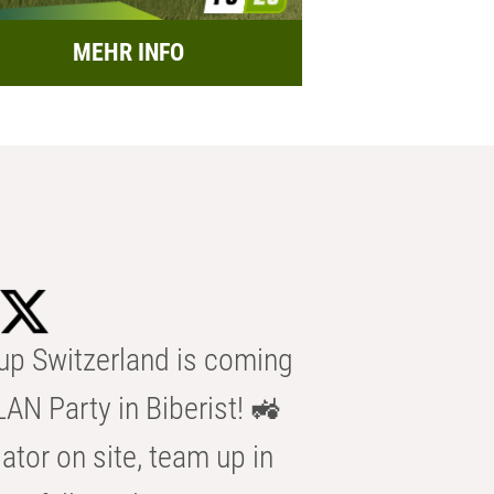
MEHR INFO
p Switzerland is coming
AN Party in Biberist! 🚜
ator on site, team up in