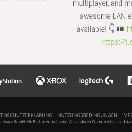
multiplayer, and m
awesome LAN even
available! 👇 🎟️
h
https://t
TENSCHUTZERKLÄRUNG
|
NUTZUNGSBEDINGUNGEN
|
IMP
ftware GmbH Alle Rechte vorbehalten. Alle anderen Warenzeichen sind das E