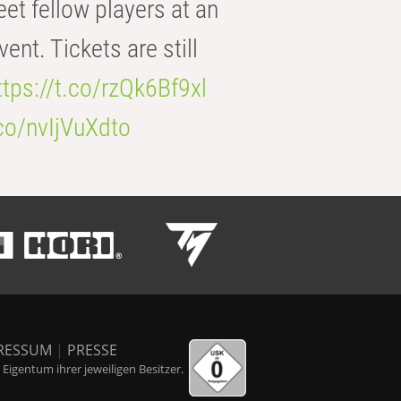
eet fellow players at an
t. Tickets are still
ttps://t.co/rzQk6Bf9xl
.co/nvIjVuXdto
RESSUM
|
PRESSE
igentum ihrer jeweiligen Besitzer.