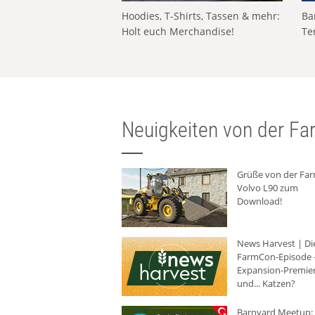
Hoodies, T-Shirts, Tassen & mehr:
Ba
Holt euch Merchandise!
Te
Neuigkeiten von der Far
Grüße von der Fa
Volvo L90 zum
Download!
News Harvest | Di
FarmCon-Episode -
Expansion-Premie
und... Katzen?
Barnyard Meetup: