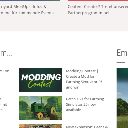
rnyard MeetUps: Infos &
Content Creator? Tretet unser
rmine für kommende Events
Partnerprogramm bei!
m...
Em
rmCon:
Modding Contest |
Create a Mod for
Farming Simulator 25
and win!
e
Patch 1.21 for Farming
 mit
Simulator 25 now
re
available
New expansion: Beans &