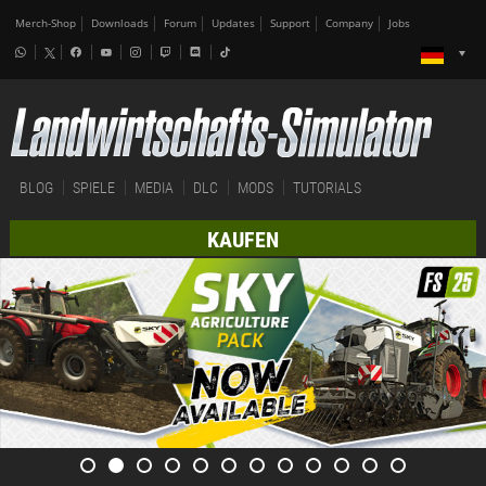
Merch-Shop
Downloads
Forum
Updates
Support
Company
Jobs
BLOG
SPIELE
MEDIA
DLC
MODS
TUTORIALS
KAUFEN