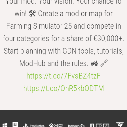
Your mod. Your vision. Your chance to
win! 🛠️ Create a mod or map for
Farming Simulator 25 and compete in
four categories for a share of €30,000+.
Start planning with GDN tools, tutorials,
ModHub and the rules. 🚜 🔗
https://t.co/7FvsBZ4tzF
https://t.co/OhR5kbODTM