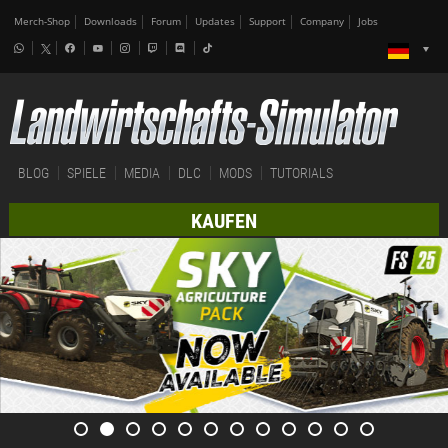
Merch-Shop
Downloads
Forum
Updates
Support
Company
Jobs
BLOG
SPIELE
MEDIA
DLC
MODS
TUTORIALS
KAUFEN