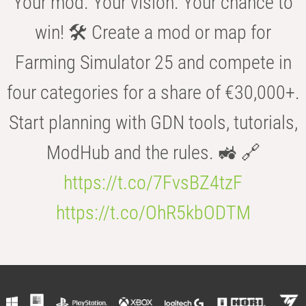
Your mod. Your vision. Your chance to
win! 🛠️ Create a mod or map for
Farming Simulator 25 and compete in
four categories for a share of €30,000+.
Start planning with GDN tools, tutorials,
ModHub and the rules. 🚜 🔗
https://t.co/7FvsBZ4tzF
https://t.co/OhR5kbODTM