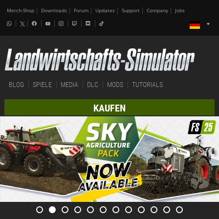
Merch-Shop
Downloads
Forum
Updates
Support
Company
Jobs
BLOG
SPIELE
MEDIA
DLC
MODS
TUTORIALS
KAUFEN