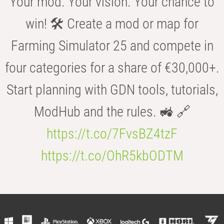
Your mod. Your vision. Your chance to
win! 🛠️ Create a mod or map for
Farming Simulator 25 and compete in
four categories for a share of €30,000+.
Start planning with GDN tools, tutorials,
ModHub and the rules. 🚜 🔗
https://t.co/7FvsBZ4tzF
https://t.co/OhR5kbODTM