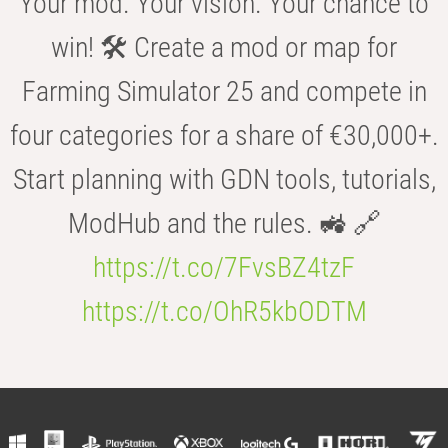
Your mod. Your vision. Your chance to
win! 🛠️ Create a mod or map for
Farming Simulator 25 and compete in
four categories for a share of €30,000+.
Start planning with GDN tools, tutorials,
ModHub and the rules. 🚜 🔗
https://t.co/7FvsBZ4tzF
https://t.co/OhR5kbODTM