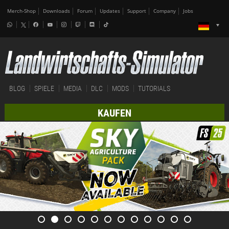
Merch-Shop
Downloads
Forum
Updates
Support
Company
Jobs
BLOG
SPIELE
MEDIA
DLC
MODS
TUTORIALS
KAUFEN