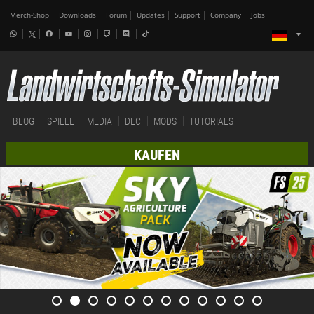
Merch-Shop
Downloads
Forum
Updates
Support
Company
Jobs
BLOG
SPIELE
MEDIA
DLC
MODS
TUTORIALS
KAUFEN