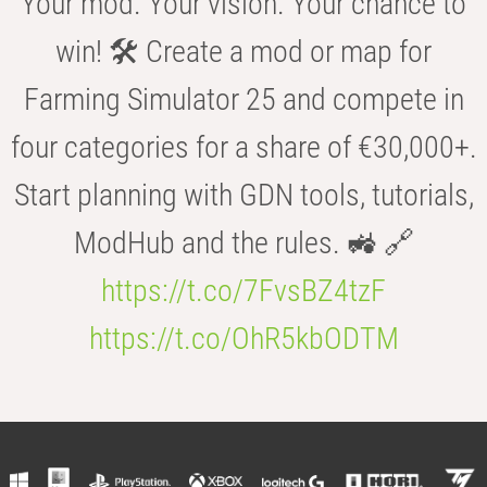
Your mod. Your vision. Your chance to
win! 🛠️ Create a mod or map for
Farming Simulator 25 and compete in
four categories for a share of €30,000+.
Start planning with GDN tools, tutorials,
ModHub and the rules. 🚜 🔗
https://t.co/7FvsBZ4tzF
https://t.co/OhR5kbODTM