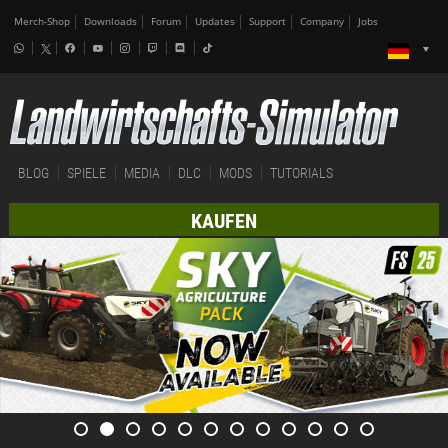
Merch-Shop
Downloads
Forum
Updates
Support
Company
Jobs
BLOG
SPIELE
MEDIA
DLC
MODS
TUTORIALS
KAUFEN