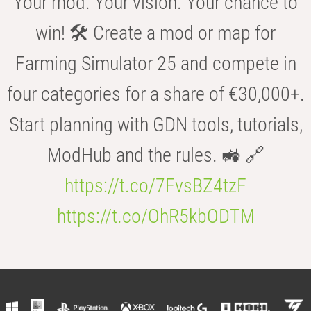
Your mod. Your vision. Your chance to
win! 🛠️ Create a mod or map for
Farming Simulator 25 and compete in
four categories for a share of €30,000+.
Start planning with GDN tools, tutorials,
ModHub and the rules. 🚜 🔗
https://t.co/7FvsBZ4tzF
https://t.co/OhR5kbODTM