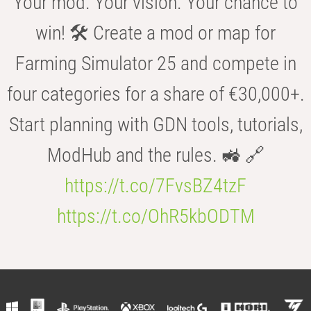
Your mod. Your vision. Your chance to
win! 🛠️ Create a mod or map for
Farming Simulator 25 and compete in
four categories for a share of €30,000+.
Start planning with GDN tools, tutorials,
ModHub and the rules. 🚜 🔗
https://t.co/7FvsBZ4tzF
https://t.co/OhR5kbODTM