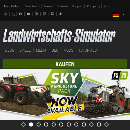
Merch-Shop
Downloads
Forum
Updates
Support
Company
Jobs
BLOG
SPIELE
MEDIA
DLC
MODS
TUTORIALS
KAUFEN