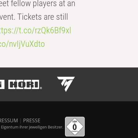
eet fellow players at an
t. Tickets are still
ttps://t.co/rzQk6Bf9xl
.co/nvIjVuXdto
RESSUM
|
PRESSE
igentum ihrer jeweiligen Besitzer.