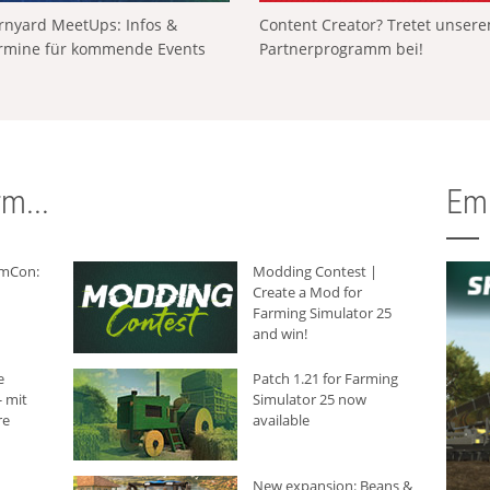
rnyard MeetUps: Infos &
Content Creator? Tretet unser
rmine für kommende Events
Partnerprogramm bei!
m...
Em
rmCon:
Modding Contest |
Create a Mod for
Farming Simulator 25
and win!
e
Patch 1.21 for Farming
 mit
Simulator 25 now
re
available
New expansion: Beans &