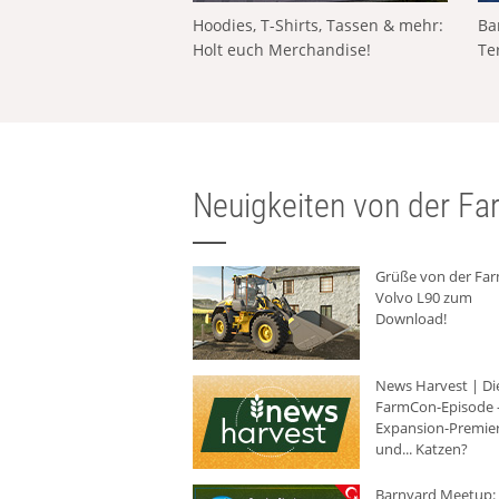
Hoodies, T-Shirts, Tassen & mehr:
Ba
Holt euch Merchandise!
Te
Neuigkeiten von der Far
Grüße von der Fa
Volvo L90 zum
Download!
News Harvest | Di
FarmCon-Episode -
Expansion-Premie
und... Katzen?
Barnyard Meetup: