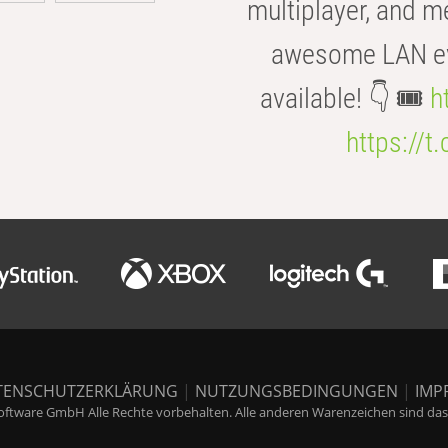
multiplayer, and m
awesome LAN even
available! 👇 🎟️
h
https://t
TENSCHUTZERKLÄRUNG
|
NUTZUNGSBEDINGUNGEN
|
IMP
ftware GmbH Alle Rechte vorbehalten. Alle anderen Warenzeichen sind das E