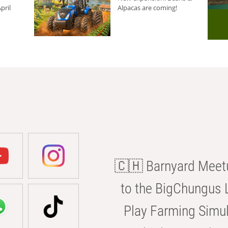
pril
Alpacas are coming!
🇨🇭 Barnyard Meetu
to the BigChungus L
Play Farming Simul