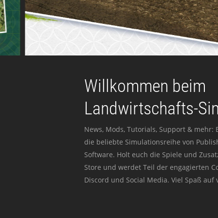
Willkommen beim
Landwirtschafts-Si
News, Mods, Tutorials, Support & mehr: 
die beliebte Simulationsreihe von Publi
Software. Holt euch die Spiele und Zusat
Store und werdet Teil der engagierten 
Discord und Social Media. Viel Spaß auf v