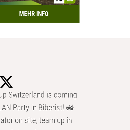
MEHR INFO
p Switzerland is coming
AN Party in Biberist! 🚜
ator on site, team up in