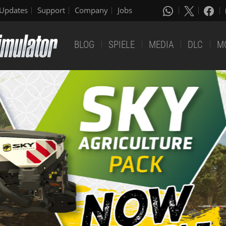
Updates
Support
Company
Jobs
BLOG
SPIELE
MEDIA
DLC
M