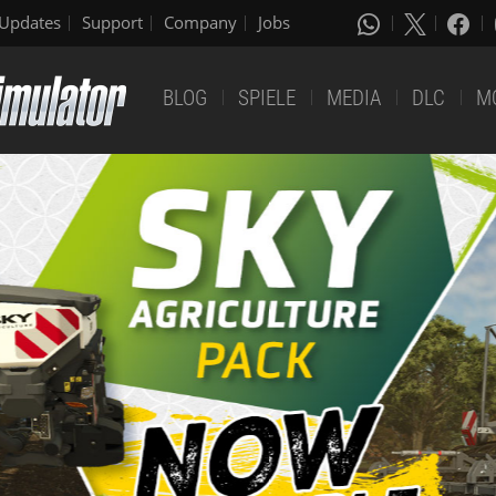
Updates
Support
Company
Jobs
BLOG
SPIELE
MEDIA
DLC
M