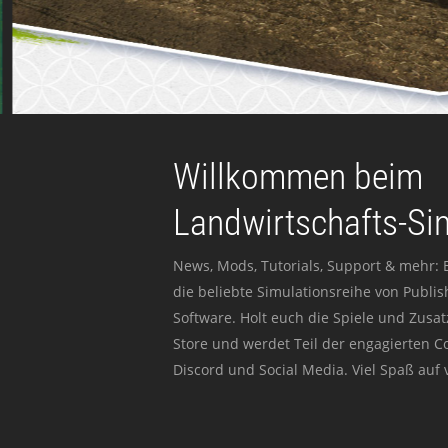
Willkommen beim
Landwirtschafts-Si
News, Mods, Tutorials, Support & mehr: 
die beliebte Simulationsreihe von Publi
Software. Holt euch die Spiele und Zusat
Store und werdet Teil der engagierten 
Discord und Social Media. Viel Spaß auf v