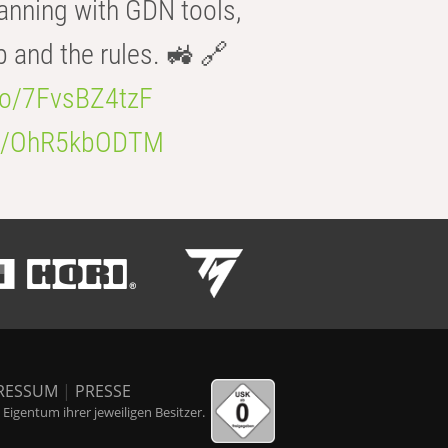
anning with GDN tools,
b and the rules. 🚜 🔗
.co/7FvsBZ4tzF
.co/OhR5kbODTM
RESSUM
|
PRESSE
igentum ihrer jeweiligen Besitzer.