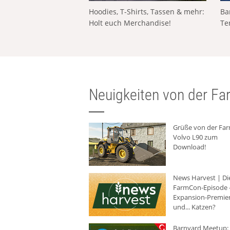
Hoodies, T-Shirts, Tassen & mehr:
Ba
Holt euch Merchandise!
Te
Neuigkeiten von der Far
Grüße von der Fa
Volvo L90 zum
Download!
News Harvest | Di
FarmCon-Episode -
Expansion-Premie
und... Katzen?
Barnyard Meetup: