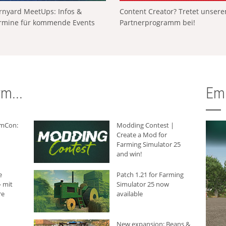
rnyard MeetUps: Infos &
Content Creator? Tretet unser
rmine für kommende Events
Partnerprogramm bei!
m...
Em
rmCon:
Modding Contest |
Create a Mod for
Farming Simulator 25
and win!
e
Patch 1.21 for Farming
 mit
Simulator 25 now
re
available
New expansion: Beans &