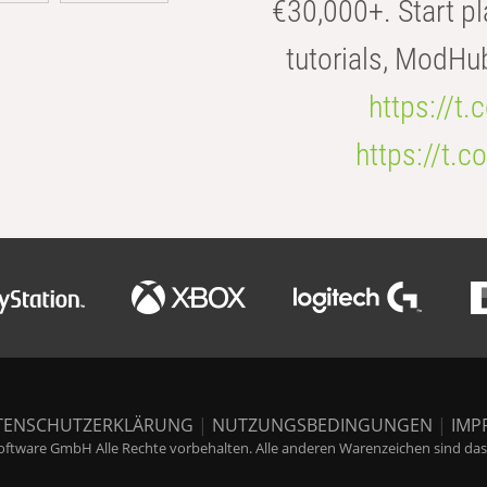
€30,000+. Start pl
tutorials, ModHu
https://t
https://t
TENSCHUTZERKLÄRUNG
|
NUTZUNGSBEDINGUNGEN
|
IMP
ftware GmbH Alle Rechte vorbehalten. Alle anderen Warenzeichen sind das E