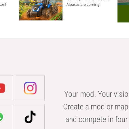
pril
Alpacas are coming!
Your mod. Your visio
Create a mod or map 
and compete in four 