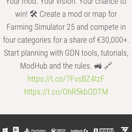
Your mod. Your vision. Your chance to
win! 🛠️ Create a mod or map for
Farming Simulator 25 and compete in
four categories for a share of €30,000+.
Start planning with GDN tools, tutorials,
ModHub and the rules. 🚜 🔗
https://t.co/7FvsBZ4tzF
https://t.co/OhR5kbODTM