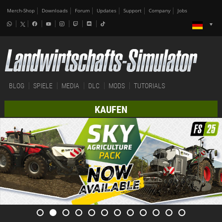
Merch-Shop
Downloads
Forum
Updates
Support
Company
Jobs
BLOG
SPIELE
MEDIA
DLC
MODS
TUTORIALS
KAUFEN