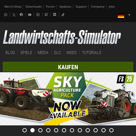
Merch-Shop
Downloads
Forum
Updates
Support
Company
Jobs
BLOG
SPIELE
MEDIA
DLC
MODS
TUTORIALS
KAUFEN