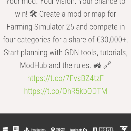
Your mod. Your vision. Your chance to
win! 🛠️ Create a mod or map for
Farming Simulator 25 and compete in
four categories for a share of €30,000+.
Start planning with GDN tools, tutorials,
ModHub and the rules. 🚜 🔗
https://t.co/7FvsBZ4tzF
https://t.co/OhR5kbODTM