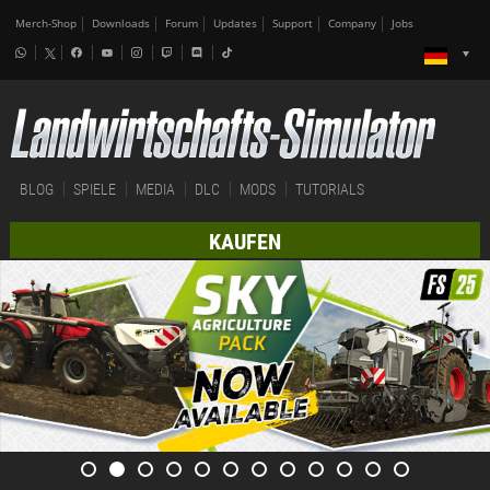
Merch-Shop
Downloads
Forum
Updates
Support
Company
Jobs
BLOG
SPIELE
MEDIA
DLC
MODS
TUTORIALS
KAUFEN