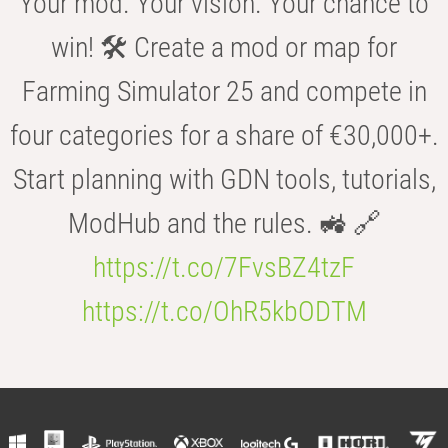
Your mod. Your vision. Your chance to
win! 🛠️ Create a mod or map for
Farming Simulator 25 and compete in
four categories for a share of €30,000+.
Start planning with GDN tools, tutorials,
ModHub and the rules. 🚜 🔗
https://t.co/7FvsBZ4tzF
https://t.co/OhR5kbODTM