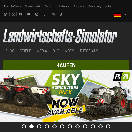
Merch-Shop
Downloads
Forum
Updates
Support
Company
Jobs
BLOG
SPIELE
MEDIA
DLC
MODS
TUTORIALS
KAUFEN