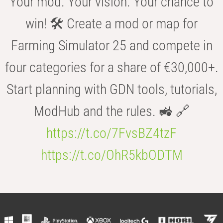
Your mod. Your vision. Your chance to
win! 🛠️ Create a mod or map for
Farming Simulator 25 and compete in
four categories for a share of €30,000+.
Start planning with GDN tools, tutorials,
ModHub and the rules. 🚜 🔗
https://t.co/7FvsBZ4tzF
https://t.co/OhR5kbODTM