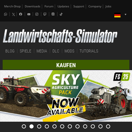
Merch-Shop
Downloads
Forum
Updates
Support
Company
Jobs
BLOG
SPIELE
MEDIA
DLC
MODS
TUTORIALS
KAUFEN