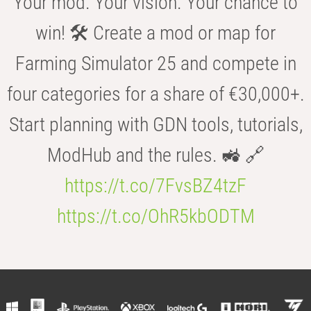
Your mod. Your vision. Your chance to
win! 🛠️ Create a mod or map for
Farming Simulator 25 and compete in
four categories for a share of €30,000+.
Start planning with GDN tools, tutorials,
ModHub and the rules. 🚜 🔗
https://t.co/7FvsBZ4tzF
https://t.co/OhR5kbODTM