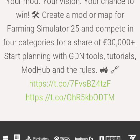
Your mod. Your vision. Your chance to
win! 🛠️ Create a mod or map for
Farming Simulator 25 and compete in
four categories for a share of €30,000+.
Start planning with GDN tools, tutorials,
ModHub and the rules. 🚜 🔗
https://t.co/7FvsBZ4tzF
https://t.co/OhR5kbODTM