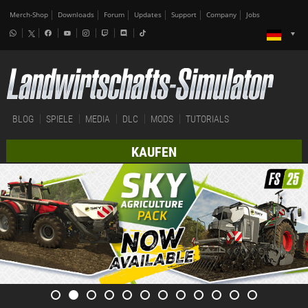
Merch-Shop
Downloads
Forum
Updates
Support
Company
Jobs
BLOG
SPIELE
MEDIA
DLC
MODS
TUTORIALS
KAUFEN