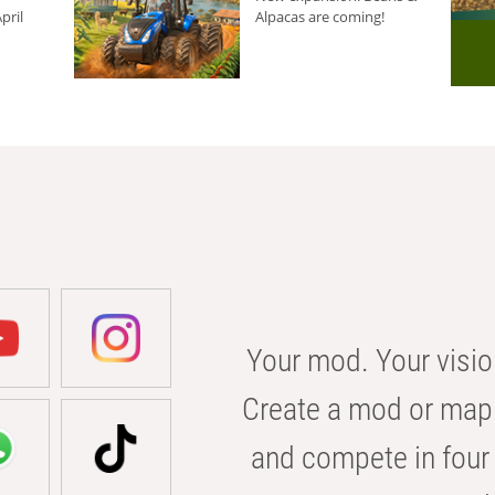
pril
Alpacas are coming!
Your mod. Your visio
Create a mod or map 
and compete in four 