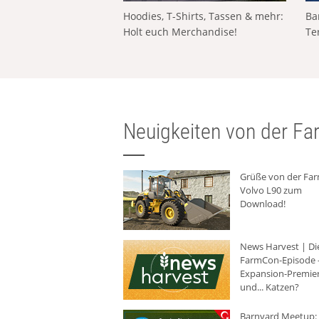
Hoodies, T-Shirts, Tassen & mehr:
Ba
Holt euch Merchandise!
Te
Neuigkeiten von der Far
Grüße von der Fa
Volvo L90 zum
Download!
News Harvest | Di
FarmCon-Episode -
Expansion-Premie
und... Katzen?
Barnyard Meetup: