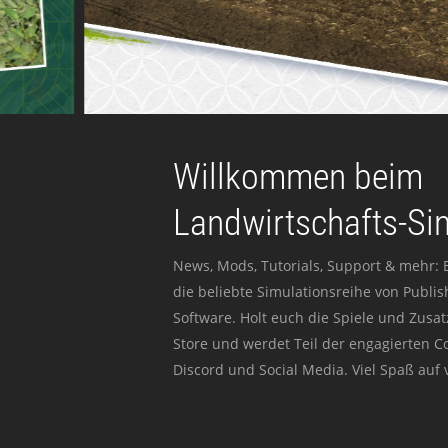
Willkommen beim
Landwirtschafts-Si
News, Mods, Tutorials, Support & mehr: 
die beliebte Simulationsreihe von Publi
Software. Holt euch die Spiele und Zusat
Store und werdet Teil der engagierten 
Discord und Social Media. Viel Spaß auf v