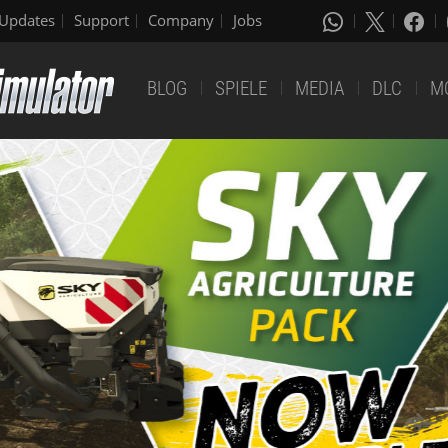
Updates
Support
Company
Jobs
BLOG
SPIELE
MEDIA
DLC
M