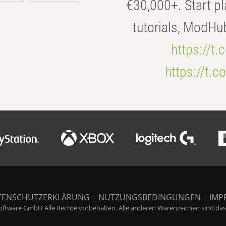
€30,000+. Start pl
tutorials, ModHu
https://t
https://t
TENSCHUTZERKLÄRUNG
|
NUTZUNGSBEDINGUNGEN
|
IMP
ftware GmbH Alle Rechte vorbehalten. Alle anderen Warenzeichen sind das E