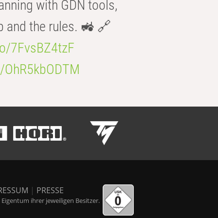
anning with GDN tools,
b and the rules. 🚜 🔗
.co/7FvsBZ4tzF
.co/OhR5kbODTM
RESSUM
|
PRESSE
igentum ihrer jeweiligen Besitzer.