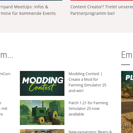
rnyard MeetUps: Infos &
Content Creator? Tretet unser
rmine für kommende Events
Partnerprogramm bei!
m...
Em
rmCon:
Modding Contest |
Create a Mod for
Farming Simulator 25
and win!
e
Patch 1.21 for Farming
 mit
Simulator 25 now
re
available
New expansion: Beans &