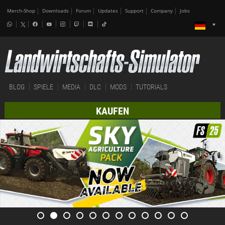
Merch-Shop
Downloads
Forum
Updates
Support
Company
Jobs
BLOG
SPIELE
MEDIA
DLC
MODS
TUTORIALS
KAUFEN