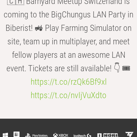
🇨🇭 Barnyard Meetup Switzerland is
coming to the BigChungus LAN Party in
Biberist! 🚜 Play Farming Simulator on
site, team up in multiplayer, and meet
fellow players at an awesome LAN
event. Tickets are still available! 👇 🎟️
https://t.co/rzQk6Bf9xl
https://t.co/nvIjVuXdto