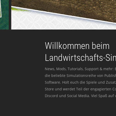
Willkommen beim
Landwirtschafts-Si
News, Mods, Tutorials, Support & mehr: 
die beliebte Simulationsreihe von Publi
Software. Holt euch die Spiele und Zusat
Store und werdet Teil der engagierten 
Discord und Social Media. Viel Spaß auf v