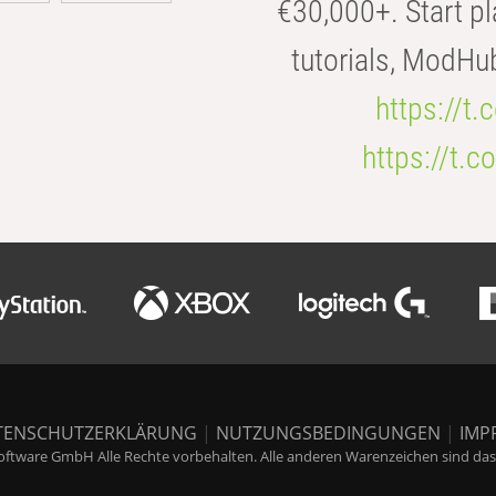
€30,000+. Start pl
tutorials, ModHu
https://t
https://t
TENSCHUTZERKLÄRUNG
|
NUTZUNGSBEDINGUNGEN
|
IMP
ftware GmbH Alle Rechte vorbehalten. Alle anderen Warenzeichen sind das E