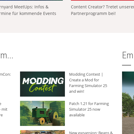
rnyard MeetUps: Infos &
Content Creator? Tretet unser
rmine für kommende Events
Partnerprogramm bei!
m...
Em
rmCon:
Modding Contest |
Create a Mod for
Farming Simulator 25
and win!
e
Patch 1.21 for Farming
 mit
Simulator 25 now
re
available
New expansion: Beans &