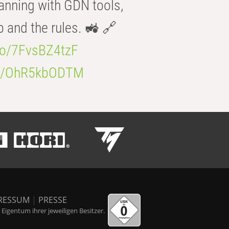
anning with GDN tools,
b and the rules. 🚜 🔗
.co/7FvsBZ4tzF
.co/OhR5kbODTM
RESSUM
|
PRESSE
igentum ihrer jeweiligen Besitzer.