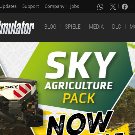
Updates
Support
Company
Jobs
BLOG
SPIELE
MEDIA
DLC
M