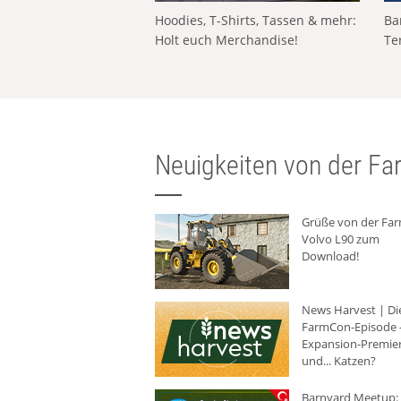
Hoodies, T-Shirts, Tassen & mehr:
Ba
Holt euch Merchandise!
Te
Neuigkeiten von der Far
Grüße von der Fa
Volvo L90 zum
Download!
News Harvest | Di
FarmCon-Episode -
Expansion-Premie
und... Katzen?
Barnyard Meetup: