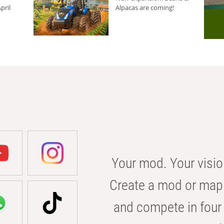
pril
Alpacas are coming!
Your mod. Your visio
Create a mod or map 
and compete in four 