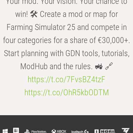
Your mod. Your vision. Your chance to
win! 🛠️ Create a mod or map for
Farming Simulator 25 and compete in
four categories for a share of €30,000+.
Start planning with GDN tools, tutorials,
ModHub and the rules. 🚜 🔗
https://t.co/7FvsBZ4tzF
https://t.co/OhR5kbODTM