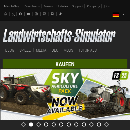
Merch-Shop
Downloads
Forum
Updates
Support
Company
Jobs
BLOG
SPIELE
MEDIA
DLC
MODS
TUTORIALS
KAUFEN