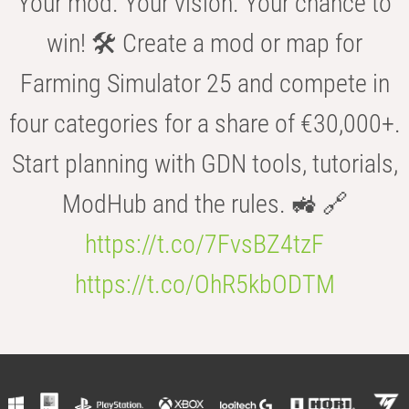
Your mod. Your vision. Your chance to
win! 🛠️ Create a mod or map for
Farming Simulator 25 and compete in
four categories for a share of €30,000+.
Start planning with GDN tools, tutorials,
ModHub and the rules. 🚜 🔗
https://t.co/7FvsBZ4tzF
https://t.co/OhR5kbODTM