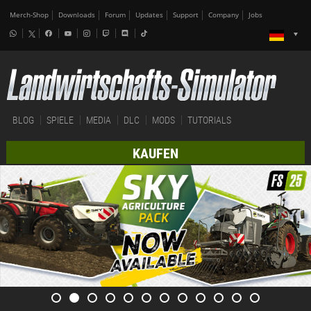
Merch-Shop
Downloads
Forum
Updates
Support
Company
Jobs
BLOG
SPIELE
MEDIA
DLC
MODS
TUTORIALS
KAUFEN