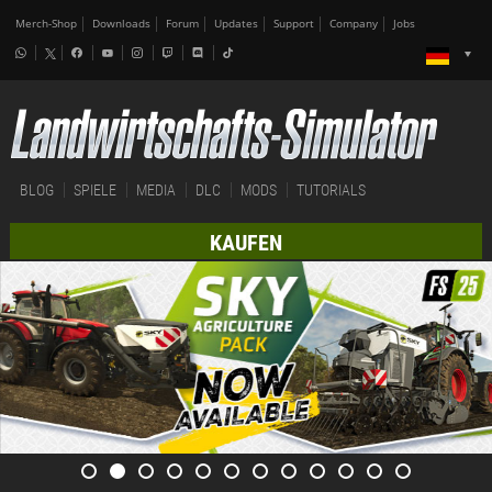
Merch-Shop
Downloads
Forum
Updates
Support
Company
Jobs
BLOG
SPIELE
MEDIA
DLC
MODS
TUTORIALS
KAUFEN