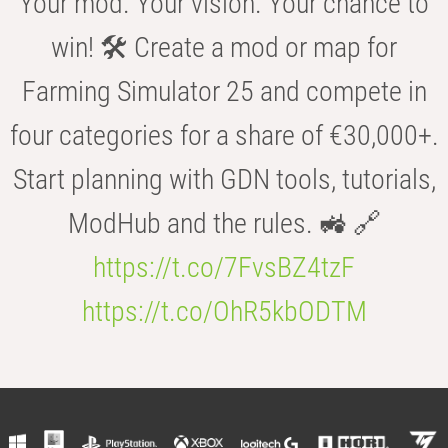
Your mod. Your vision. Your chance to
win! 🛠️ Create a mod or map for
Farming Simulator 25 and compete in
four categories for a share of €30,000+.
Start planning with GDN tools, tutorials,
ModHub and the rules. 🚜 🔗
https://t.co/7FvsBZ4tzF
https://t.co/OhR5kbODTM