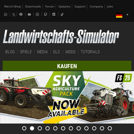
Merch-Shop
Downloads
Forum
Updates
Support
Company
Jobs
BLOG
SPIELE
MEDIA
DLC
MODS
TUTORIALS
KAUFEN