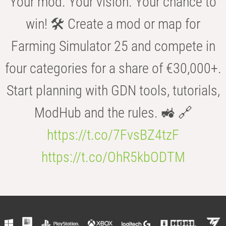
Your mod. Your vision. Your chance to
win! 🛠️ Create a mod or map for
Farming Simulator 25 and compete in
four categories for a share of €30,000+.
Start planning with GDN tools, tutorials,
ModHub and the rules. 🚜 🔗
https://t.co/7FvsBZ4tzF
https://t.co/OhR5kbODTM