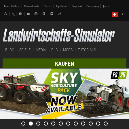
Merch-Shop
Downloads
Forum
Updates
Support
Company
Jobs
BLOG
SPIELE
MEDIA
DLC
MODS
TUTORIALS
KAUFEN