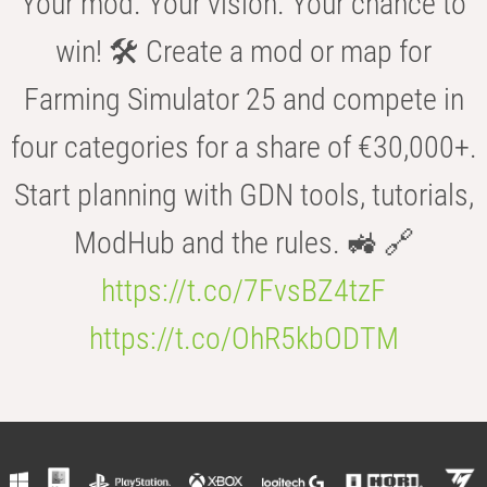
Your mod. Your vision. Your chance to
win! 🛠️ Create a mod or map for
Farming Simulator 25 and compete in
four categories for a share of €30,000+.
Start planning with GDN tools, tutorials,
ModHub and the rules. 🚜 🔗
https://t.co/7FvsBZ4tzF
https://t.co/OhR5kbODTM